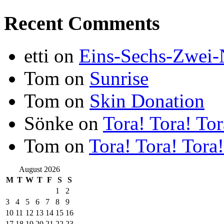
Recent Comments
etti
on
Eins-Sechs-Zwei
Tom
on
Sunrise
Tom
on
Skin Donation
Sönke
on
Tora! Tora! Tor
Tom
on
Tora! Tora! Tora!
August 2026
M
T
W
T
F
S
S
1
2
3
4
5
6
7
8
9
10
11
12
13
14
15
16
17
18
19
20
21
22
23